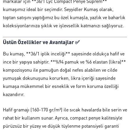
markalar için **36/1 Lyc Compact Penye Süprem**
kumaşımız ideal bir seçimdir. Seyyidler Kumaş olarak,
toptan satışını yaptığımız bu özel kumaşla, yazlık ve baharlık
koleksiyonlarınıza şıklık ve işlevsellik katmanızı sağlıyoruz.
Üstün Özellikler ve Avantajlar ✅
Bu kumaş, **36/1 iplik inceliği** sayesinde oldukça hafif ve
ince bir yapıya sahiptir. **%94 pamuk ve %6 elastan (likra)**
kompozisyonu ile pamuğun doğal nefes alabilen ve cilde
yumuşak dokunuşunu korurken, likra içeriği sayesinde
kumaşa mükemmel bir esneklik ve form koruma özelliği
kazandırır.
Hafif gramajı (160-170 gr/m²) ile sıcak havalarda bile serin ve
rahat bir kullanım sunar. Ayrıca, compact penye kalitesiyle
pürüzsüz bir yüzey ve düşük tüylenme potansiyeli garanti