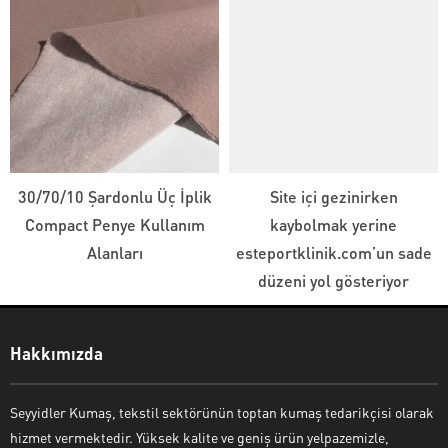
30/70/10 Şardonlu Üç İplik
Site içi gezinirken
Compact Penye Kullanım
kaybolmak yerine
Alanları
esteportklinik.com’un sade
düzeni yol gösteriyor
Seyyidler Kumaş
Hakkımızda
Seyyidler Kumaş, tekstil sektörünün toptan kumaş tedarikçisi olarak
hizmet vermektedir. Yüksek kalite ve geniş ürün yelpazemizle,