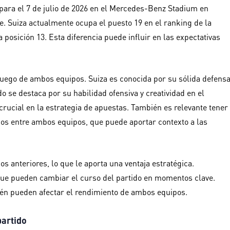
para el 7 de julio de 2026 en el Mercedes-Benz Stadium en
. Suiza actualmente ocupa el puesto 19 en el ranking de la
posición 13. Esta diferencia puede influir en las expectativas
juego de ambos equipos. Suiza es conocida por su sólida defens
 se destaca por su habilidad ofensiva y creatividad en el
crucial en la estrategia de apuestas. También es relevante tener
dos entre ambos equipos, que puede aportar contexto a las
os anteriores, lo que le aporta una ventaja estratégica.
que pueden cambiar el curso del partido en momentos clave.
ién pueden afectar el rendimiento de ambos equipos.
partido