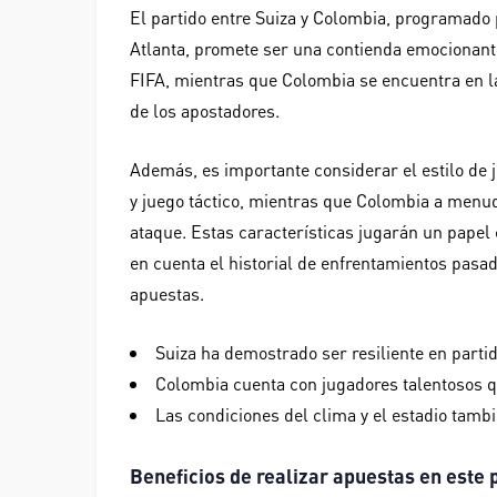
El partido entre Suiza y Colombia, programado 
Atlanta, promete ser una contienda emocionante
FIFA, mientras que Colombia se encuentra en la 
de los apostadores.
Además, es importante considerar el estilo de 
y juego táctico, mientras que Colombia a menudo
ataque. Estas características jugarán un papel 
en cuenta el historial de enfrentamientos pasa
apuestas.
Suiza ha demostrado ser resiliente en partid
Colombia cuenta con jugadores talentosos 
Las condiciones del clima y el estadio tamb
Beneficios de realizar apuestas en este 